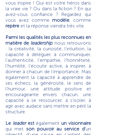
vous inspire ! Qui est votre héros dans 
la vraie vie ? Ou dans la fiction ? En qui 
avez-vous confiance ? Regardez qui 
vous avez comme 
modèle
, comme 
repère
 et la réponse viendra très vite.
Parmi les qualités les plus reconnues en 
matière de 
leadership
, nous retrouvons 
: la créativité, la curiosité, l’intuition, la 
capacité à déléguer, à communiquer, 
l’authenticité, l’empathie, l’honnêteté, 
l’humilité, l’écoute active, à inspirer, à 
donner à chacun de l’importance. Mais 
également la capacité à apprendre de 
ses échecs, la générosité, le sens de 
l’humour, une attitude positive et 
encourageante envers chacun, une 
capacité à se ressourcer, à s’isoler, à 
agir avec audace sans mettre en péril la 
structure.
Le 
leader
 est
 également 
un visionnaire
qui met 
son pouvoir au service d’
un 
objectif, d’une cause en s’aidant des 