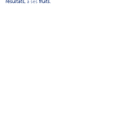
résultats, 
à ses
 fruits.