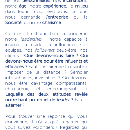
de nos 
personnalités
, nos 
inclinations
, 
notre 
âge
, notre 
expérience
, le 
milieu
dans lequel nous évoluons, ce que 
nous demande 
l’entreprise
 ou la 
Société
, et notre 
charisme
.
Ce dont il est question ici concerne 
notre 
leadership 
: notre capacité à 
inspirer, à guider, à influencer nos 
équipes, nos 
followers 
peut-être, nos 
clients… 
Que devons-nous faire ? Qui 
devons-nous être pour être influents et 
efficaces ? 
Faut-il inspirer de la crainte ? 
Imposer de la distance ? Sembler 
intouchables, invincibles ? Ou devons-
nous être davantage compatissants, 
chaleureux, et encourageants ? 
Laquelle des deux attitudes révèle 
notre haut potentiel de 
leader 
? 
Faut-il 
alterner
 ?
Pour trouver une réponse qui vous 
convienne, il n’y a qu’à regarder qui 
vous suivez volontiers ! Regardez qui 